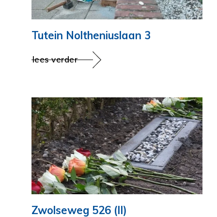
Tutein Noltheniuslaan 3
lees verder
Zwolseweg 526 (II)