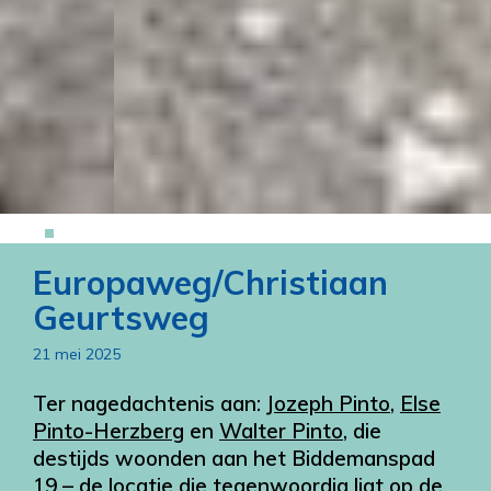
EUROPAWEG/CHRISTIAAN GEURTSWEG
Slide 3 of 10.
Europaweg/Christiaan
21 mei 2025
Geurtsweg
21 mei 2025
Ter nagedachtenis aan:
Jozeph Pinto
,
Else
Pinto-Herzberg
en
Walter Pinto
, die
destijds woonden aan het Biddemanspad
19 – de locatie die tegenwoordig ligt op de