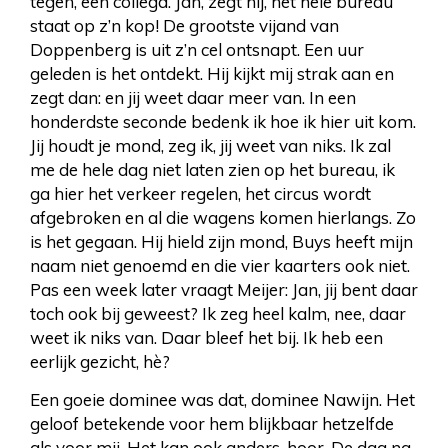
tegen, een collega. Jan, zegt hij, het hele bureau
staat op z’n kop! De grootste vijand van
Doppenberg is uit z’n cel ontsnapt. Een uur
geleden is het ontdekt. Hij kijkt mij strak aan en
zegt dan: en jij weet daar meer van. In een
honderdste seconde bedenk ik hoe ik hier uit kom.
Jij houdt je mond, zeg ik, jij weet van niks. Ik zal
me de hele dag niet laten zien op het bureau, ik
ga hier het verkeer regelen, het circus wordt
afgebroken en al die wagens komen hierlangs. Zo
is het gegaan. Hij hield zijn mond, Buys heeft mijn
naam niet genoemd en die vier kaarters ook niet.
Pas een week later vraagt Meijer: Jan, jij bent daar
toch ook bij geweest? Ik zeg heel kalm, nee, daar
weet ik niks van. Daar bleef het bij. Ik heb een
eerlijk gezicht, hè?
Een goeie dominee was dat, dominee Nawijn. Het
geloof betekende voor hem blijkbaar hetzelfde
als voor mij. Het kan ook anders, hoor. De dag na