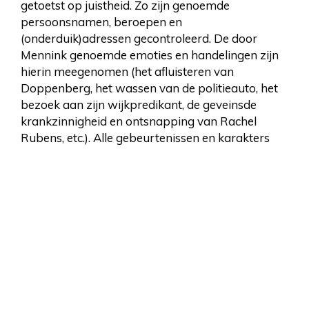
getoetst op juistheid. Zo zijn genoemde
persoonsnamen, beroepen en
(onderduik)adressen gecontroleerd. De door
Mennink genoemde emoties en handelingen zijn
hierin meegenomen (het afluisteren van
Doppenberg, het wassen van de politieauto, het
bezoek aan zijn wijkpredikant, de geveinsde
krankzinnigheid en ontsnapping van Rachel
Rubens, etc.). Alle gebeurtenissen en karakters
zijn aan de hand van de beschikbare bronnen zo
realistisch mogelijk weergegeven. De emoties,
voor zover door Mennink zelf genoemd, zijn
eveneens toegevoegd en waar van toepassing
vrij gebruikt om zijn karakter vorm te geven (een
bescheiden man die niet de held uithing, maar de
moed had om verzet te plegen in zijn eigen
werkkring). Ook de verklaring van Rachel Rubens
en van Simon van Dam, zoon van het in het
verhaal ondergedoken echtpaar, zijn in dit