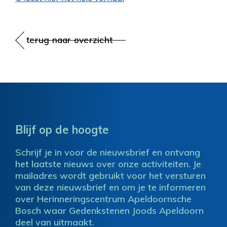
terug naar overzicht
Blijf op de hoogte
Schrijf je in voor de nieuwsbrief en ontvang
het laatste nieuws over onze activiteiten. Je
mailadres wordt gebruikt voor het versturen
van deze nieuwsbrief en om je te informeren
over Herinneringscentrum Apeldoornsche
Bosch waar Gedenkstenen Joods Apeldoorn
deel van uitmaakt.