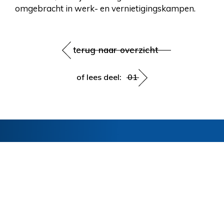
omgebracht in werk- en vernietigingskampen.
terug naar overzicht
of lees deel:
01
Blijf op de hoogte
Schrijf je in voor de nieuwsbrief en ontvang
het laatste nieuws over onze activiteiten. Je
mailadres wordt gebruikt voor het versturen
van deze nieuwsbrief en om je te informeren