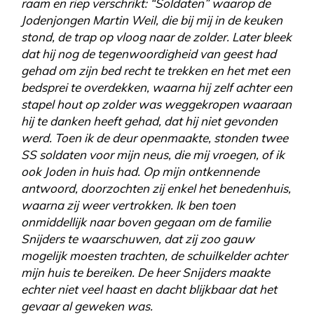
raam en riep verschrikt: “Soldaten” waarop de
Jodenjongen Martin Weil, die bij mij in de keuken
stond, de trap op vloog naar de zolder. Later bleek
dat hij nog de tegenwoordigheid van geest had
gehad om zijn bed recht te trekken en het met een
bedsprei te overdekken, waarna hij zelf achter een
stapel hout op zolder was weggekropen waaraan
hij te danken heeft gehad, dat hij niet gevonden
werd. Toen ik de deur openmaakte, stonden twee
SS soldaten voor mijn neus, die mij vroegen, of ik
ook Joden in huis had. Op mijn ontkennende
antwoord, doorzochten zij enkel het benedenhuis,
waarna zij weer vertrokken. Ik ben toen
onmiddellijk naar boven gegaan om de familie
Snijders te waarschuwen, dat zij zoo gauw
mogelijk moesten trachten, de schuilkelder achter
mijn huis te bereiken. De heer Snijders maakte
echter niet veel haast en dacht blijkbaar dat het
gevaar al geweken was.