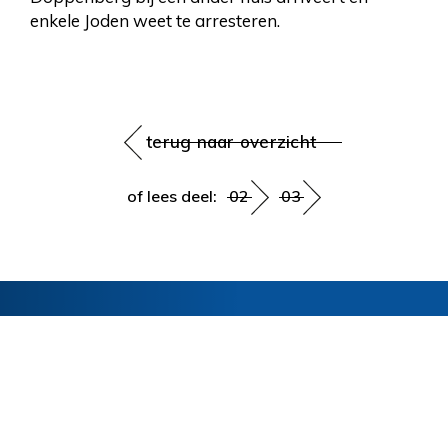
enkele Joden weet te arresteren.
terug naar overzicht
of lees deel:
02
03
Blijf op de hoogte
Schrijf je in voor de nieuwsbrief en ontvang
het laatste nieuws over onze activiteiten. Je