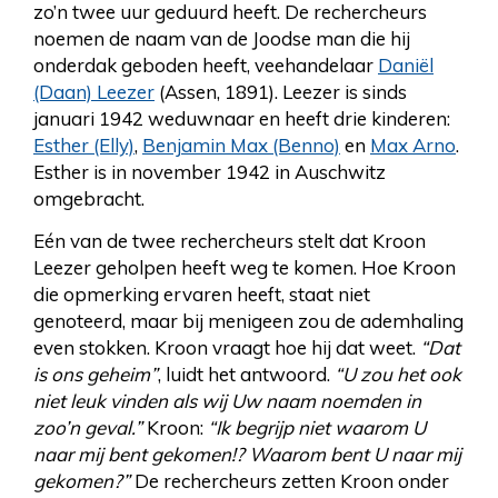
zo’n twee uur geduurd heeft. De rechercheurs
noemen de naam van de Joodse man die hij
onderdak geboden heeft, veehandelaar
Daniël
(Daan) Leezer
(Assen, 1891). Leezer is sinds
januari 1942 weduwnaar en heeft drie kinderen:
Esther (Elly)
,
Benjamin Max (Benno)
en
Max Arno
.
Esther is in november 1942 in Auschwitz
omgebracht.
Eén van de twee rechercheurs stelt dat Kroon
Leezer geholpen heeft weg te komen. Hoe Kroon
die opmerking ervaren heeft, staat niet
genoteerd, maar bij menigeen zou de ademhaling
even stokken. Kroon vraagt hoe hij dat weet.
“Dat
is ons geheim”
, luidt het antwoord.
“U zou het ook
niet leuk vinden als wij Uw naam noemden in
zoo’n geval.”
Kroon:
“Ik begrijp niet waarom U
naar mij bent gekomen!? Waarom bent U naar mij
gekomen?”
De rechercheurs zetten Kroon onder