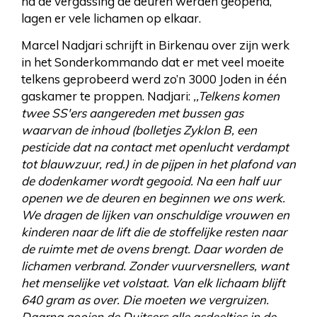
na de vergassing de deuren werden geopend,
lagen er vele lichamen op elkaar.
Marcel Nadjari schrijft in Birkenau over zijn werk
in het Sonderkommando dat er met veel moeite
telkens geprobeerd werd zo’n 3000 Joden in één
gaskamer te proppen. Nadjari:
,,Telkens komen
twee SS'ers aangereden met bussen gas
waarvan de inhoud (bolletjes Zyklon B, een
pesticide dat na contact met openlucht verdampt
tot blauwzuur, red.) in de pijpen in het plafond van
de dodenkamer wordt gegooid. Na een half uur
openen we de deuren en beginnen we ons werk.
We dragen de lijken van onschuldige vrouwen en
kinderen naar de lift die de stoffelijke resten naar
de ruimte met de ovens brengt. Daar worden de
lichamen verbrand. Zonder vuurversnellers, want
het menselijke vet volstaat. Van elk lichaam blijft
640 gram as over. Die moeten we vergruizen.
Daarna gooien de Duitsers alle asdeeltjes in de