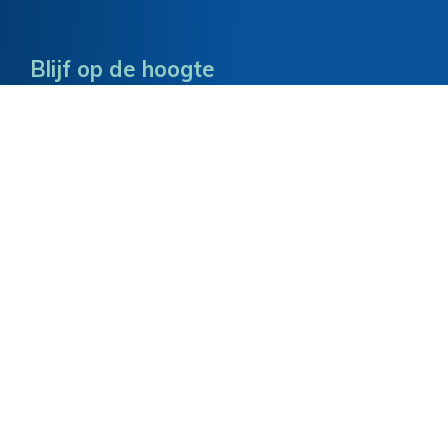
Blijf op de hoogte
Schrijf je in voor de nieuwsbrief en ontvang
het laatste nieuws over onze activiteiten. Je
mailadres wordt gebruikt voor het versturen
van deze nieuwsbrief en om je te informeren
over Herinneringscentrum Apeldoornsche
Bosch waar Gedenkstenen Joods Apeldoorn
deel van uitmaakt.